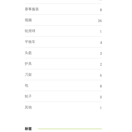
赛事服装
8
视频
36
轮滑球
1
平衡车
4
头盔
3
护具
2
刀架
6
包
8
轮子
0
其他
1
标签