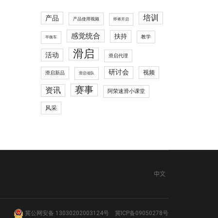
培训
产品
产品使用视频
即将开启
感觉统合
扶持
教学
平衡车
滑启
活动
滑启代理
研讨会
视频
滑启新品
滑启省队
赛事
资讯
阿荣速滑小课堂
风采
中文
冀公网安备 13030202003124号
冀ICP备09050278号