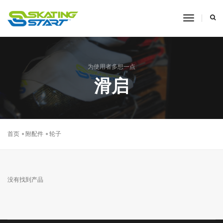
toggle
navigati
为使用者多想一点
滑启
首页
附配件
轮子
没有找到产品