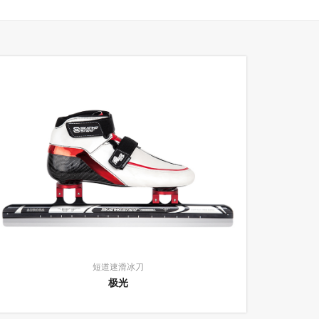
短道速滑冰刀
极光