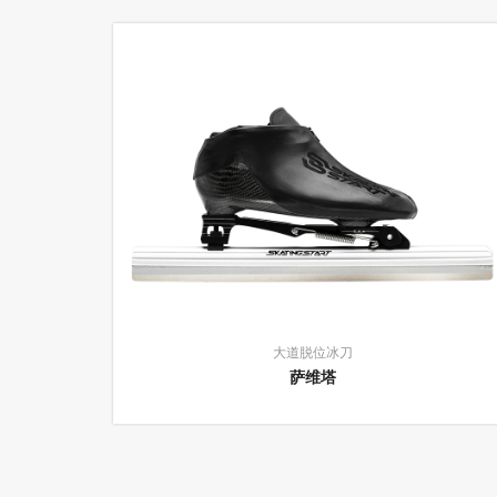
大道脱位冰刀
萨维塔