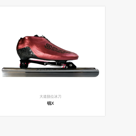
大道脱位冰刀
锐X