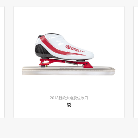
2018新款大道脱位冰刀
锐