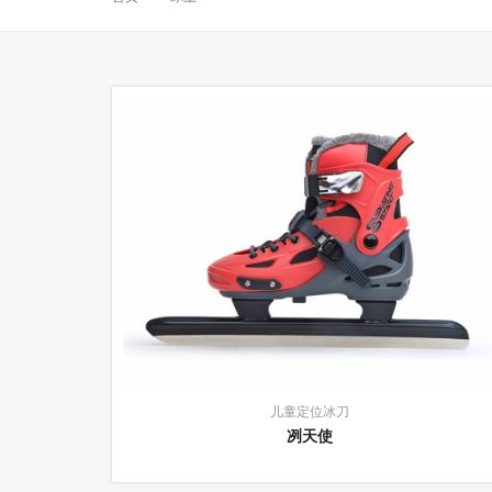
儿童定位冰刀
冽天使