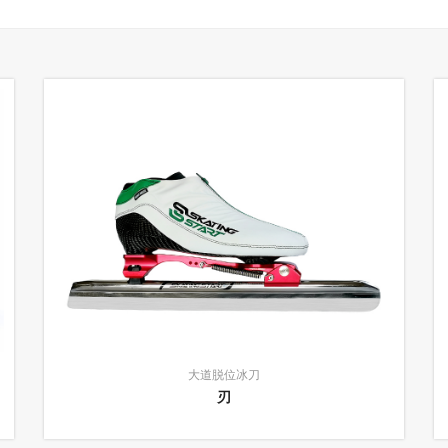
大道脱位冰刀
刃