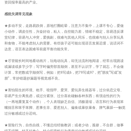
资回报率最高的产业。
感统失调常见现象
★多动不安，走路易跌倒，原地打圈眩晕，注意力不集中，上课不专心，爱做
小动作，调皮任性，兴奋好动，粘人，自控能力差，情绪不稳定，容易违反课
堂纪律，容易与人冲突，爱挑剔，很难与其他人同乐，也很难与别人分享玩具
和食物，不能考虑别人的需要。有些孩子还可能出现语言发展迟缓，说话词不
达意，语言表达困难等前庭平衡功能失常。
★尽管能长时间地看动画片，玩电动玩具，却无法流利地阅读，经常出现跳读
或漏读或多字少字；写字时偏旁部首颠倒，甚至不认识字，学了就忘，不会做
计算，常把数或字颠倒写，例如：把9写成6，把79写成97，把”朋友”写成”友
朋”，常抄错题抄漏题等视觉感不良。
★害怕陌生的环境、吮手、咬指甲、爱哭、爱玩弄生殖器等，过分依恋父母、
容易产生分离焦虑，或过分紧张、过分喜欢碰触各种东西；有强迫性的行为
（一再地重复某个动作），个人表现缺乏自信、消极退缩，语言和行为表现笨
嘴拙舌和笨手笨脚、惹事生非、爱惹别人、偏食或暴饮暴食、脾气暴躁——触觉
过分敏感或过分迟钝。
★冒险行为，自伤自残，不懂总结经验教训；或者少动，孤僻，不合群，做事