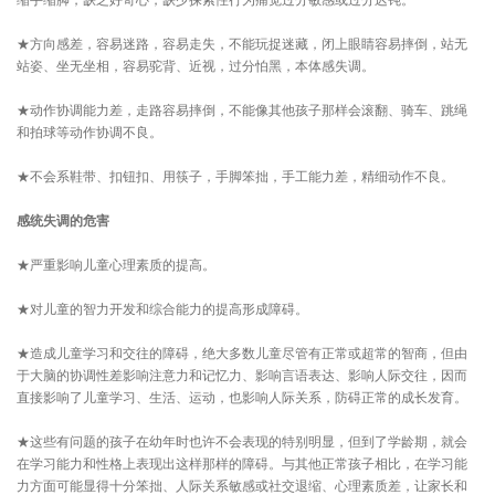
缩手缩脚，缺乏好奇心，缺少探索性行为痛觉过分敏感或过分迟钝。
★方向感差，容易迷路，容易走失，不能玩捉迷藏，闭上眼睛容易摔倒，站无
站姿、坐无坐相，容易驼背、近视，过分怕黑，本体感失调。
★动作协调能力差，走路容易摔倒，不能像其他孩子那样会滚翻、骑车、跳绳
和拍球等动作协调不良。
★不会系鞋带、扣钮扣、用筷子，手脚笨拙，手工能力差，精细动作不良。
感统失调的危害
★严重影响儿童心理素质的提高。
★对儿童的智力开发和综合能力的提高形成障碍。
★造成儿童学习和交往的障碍，绝大多数儿童尽管有正常或超常的智商，但由
于大脑的协调性差影响注意力和记忆力、影响言语表达、影响人际交往，因而
直接影响了儿童学习、生活、运动，也影响人际关系，防碍正常的成长发育。
★这些有问题的孩子在幼年时也许不会表现的特别明显，但到了学龄期，就会
在学习能力和性格上表现出这样那样的障碍。与其他正常孩子相比，在学习能
力方面可能显得十分笨拙、人际关系敏感或社交退缩、心理素质差，让家长和