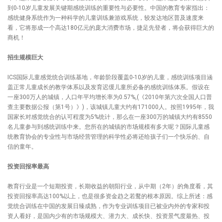
到0-10岁儿童发展关键期感统训练的重要性与必要性。中国的教育专家指出：
感统健身系统作为一种科学的儿童训练兼游戏系统，较发达地区普及速度来
看，它将形成一个高达180亿元的庞大消费市场，捷足先登者，将会获得巨大的
商机！
招生规模巨大
ICS国际儿童感觉统合训练基地，年龄阶段覆盖0-10岁的儿童，感统训练项目涵
盖正常儿童成长的教学体系以及发育迟缓儿童所必备的感统训练体系。假设在
一座300万人的城镇，人口年平均增长率为0.57%,(《2010年第六次全国人口普
查主要数据公报（第1号）》)，该城镇儿童大约有171000人。按照1995年，我
国家长对感觉统合的认可程度为5%统计，那么在一座300万的城镇大约有8550
名儿童参与到感统训练中来。您所在的城镇的市场规模有多大呢？国际儿童感
统教育协会的专业性与市场经营管理的科学性必将还给孩子们一个快乐的、自
信的童年。
投资回报率最高
教育行业是一个短期投资，长期收益的朝阳行业，从中期（2年）的角度看，其
投资回报率高达100%以上，也是很多资金趋之若鹜的根本原因。综上所述：感
觉统合训练在中国的发展日臻成熟，作为专业训练项目已被业内外的专家和投
资人看好，是国内少有的市场规模大、潜力大、成长快、投资景气度最热、投