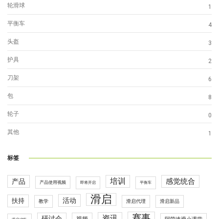
轮滑球
1
平衡车
4
头盔
3
护具
2
刀架
6
包
8
轮子
0
其他
1
标签
培训
感觉统合
产品
产品使用视频
即将开启
平衡车
滑启
活动
扶持
滑启代理
教学
滑启新品
赛事
资讯
研讨会