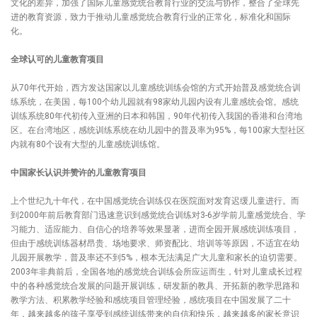
文化的差异，加强了国际儿童感觉统合教育行业的交流与协作，整合了全球先
进的教育资源，致力于推动儿童感觉统合教育行业的正常化，标准化和国际
化。
全球认可的儿童教育项目
从70年代开始，西方发达国家以儿童感统训练会馆的方式开始普及感觉统合训
练系统，在美国，每100个幼儿园就有98家幼儿园内设有儿童感统会馆。感统
训练系统80年代初传入亚洲的日本和韩国，90年代初传入我国的香港和台湾地
区。在台湾地区，感统训练系统在幼儿园中的普及率为95%，每100家大型社区
内就有80个设有大型的儿童感统训练馆。
中国家长认识并赞许的儿童教育项目
上个世纪九十年代，在中国感觉统合训练仅在医院面对发育迟缓儿童进行。而
到2000年前后教育部门迅速意识到感觉统合训练对3-6岁学前儿童感觉统合、学
习能力、适应能力、自信心的培养等效果显著，进而全园开展感统训练项目，
但由于感统训练器材昂贵、场地要求、师资配比、培训等等原因，不适宜在幼
儿园开展教学，普及率还不到5%，根本无法满足广大儿童和家长的迫切需要。
2003年非典前后，全国各地的感觉统合训练会所应运而生，针对儿童成长过程
中的各种感觉统合发展的问题开展训练，研发新的教具、开拓新的教学思路和
教学方法、积累教学经验和感统项目管理经验，感统项目在中国发展了二十
年，越来越多的孩子享受到感统训练带来的自信和快乐，越来越多的家长意识