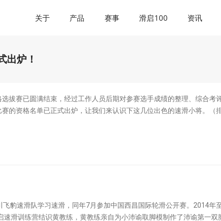
关于
产品
赛事
滑启100
资讯
式出炉！
滑资格选拔赛已圆满结束，经过工作人员后期对参赛选手成绩的整理、综合考
比赛的资格名单已正式出炉，让我们来认识下这几位出色的速滑小将。（
四川飞豹速滑队学习速滑，同年7月参加中国西昌国际轮滑公开赛。2014年
滑启速滑训练营结识黄教练，黄教练亲自为小沛谕取脚模制作了沛谕第一双