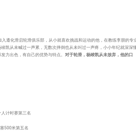
8月加入遵化滑启轮滑俱乐部，从小就喜欢挑战和运动的他，在教练李朋的专
杨竣凯从未喊过一声累，无数次摔倒也从未叫过一声疼，小小年纪就深深
爆发力出色，有自己的优势与特点。
对于轮滑，杨竣凯从未放弃，他的口
个人计时赛第三名
塞500米第五名