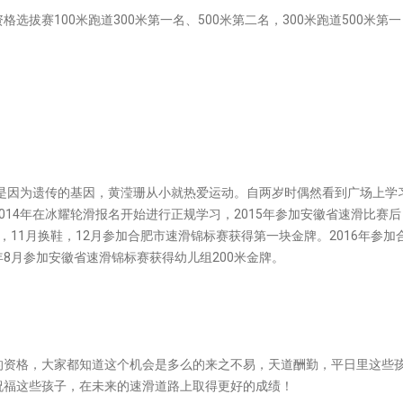
格选拔赛100米跑道300米第一名、500米第二名，300米跑道500米第一
许是因为遗传的基因，黄滢珊从小就热爱运动。自两岁时偶然看到广场上学
14年在冰耀轮滑报名开始进行正规学习，2015年参加安徽省速滑比赛后
11月换鞋，12月参加合肥市速滑锦标赛获得第一块金牌。2016年参加
8月参加安徽省速滑锦标赛获得幼儿组200米金牌。
的资格，大家都知道这个机会是多么的来之不易，天道酬勤，平日里这些
祝福这些孩子，在未来的速滑道路上取得更好的成绩！