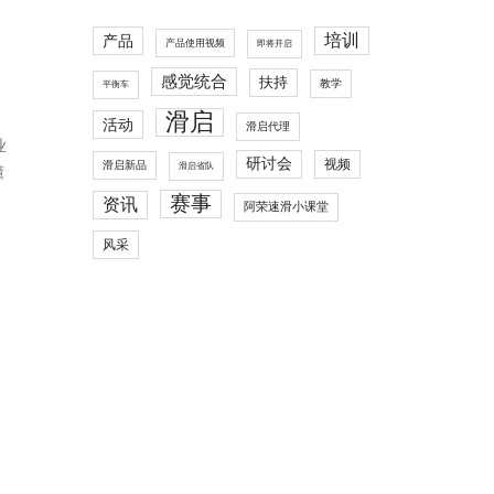
培训
产品
产品使用视频
即将开启
感觉统合
扶持
教学
平衡车
滑启
活动
滑启代理
业
研讨会
视频
滑启新品
滑启省队
懂
赛事
资讯
阿荣速滑小课堂
风采