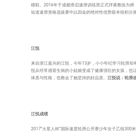
模鞋。2016年于成都滑启速滑训练营正式拜黄教练为师
短道速滑资格选拔赛中以四金的绝对性优势获本组积分
江悦
来自浙江嘉兴的江悦，今年13岁，小小年纪学习轮滑却
悦从经常感冒生病的小姑娘变成了健康强壮的女孩，也
体质与性格，也教会了她坚持的好品质。
江悦说：轮滑改
江悦成绩
2017“火星人杯”国际速度轮滑公开赛少年女子乙组30