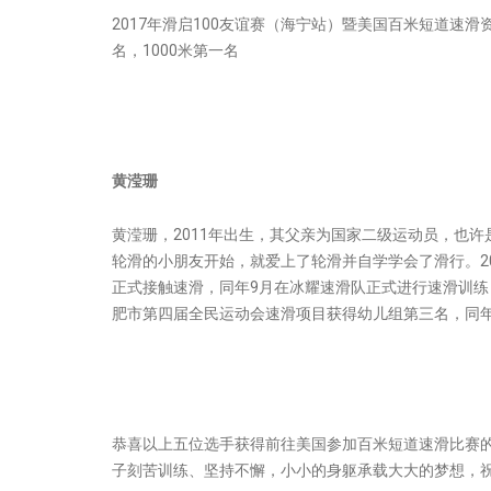
2017年滑启100友谊赛（海宁站）暨美国百米短道速滑资
名，1000米第一名
黄滢珊
黄滢珊，2011年出生，其父亲为国家二级运动员，也
轮滑的小朋友开始，就爱上了轮滑并自学学会了滑行。20
正式接触速滑，同年9月在冰耀速滑队正式进行速滑训练，
肥市第四届全民运动会速滑项目获得幼儿组第三名，同年
恭喜以上五位选手获得前往美国参加百米短道速滑比赛
子刻苦训练、坚持不懈，小小的身躯承载大大的梦想，