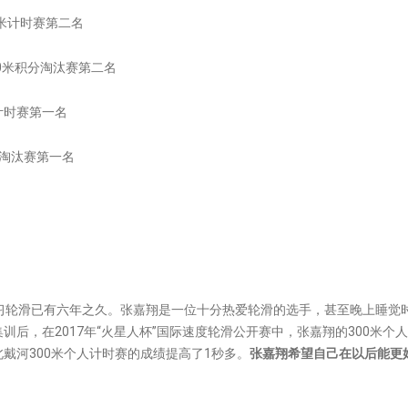
0米计时赛第二名
00米积分淘汰赛第二名
计时赛第一名
分淘汰赛第一名
习轮滑已有六年之久。张嘉翔是一位十分热爱轮滑的选手，甚至晚上睡觉
后，在2017年“火星人杯”国际速度轮滑公开赛中，张嘉翔的300米个人
北戴河300米个人计时赛的成绩提高了1秒多。
张嘉翔希望自己在以后能更