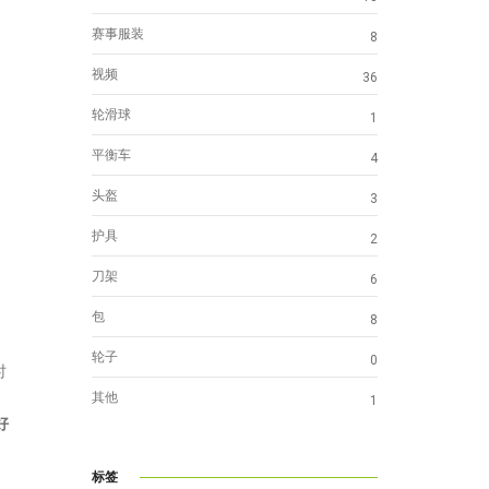
赛事服装
8
视频
36
轮滑球
1
平衡车
4
头盔
3
护具
2
刀架
6
包
8
轮子
0
时
其他
1
好
标签