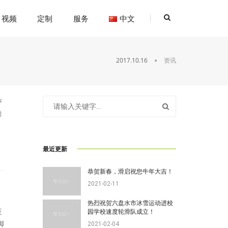
视频
定制
服务
中文
2017.10.16
资讯
评
排
最近更新
恭贺新春，滑启祝您牛年大吉！
2021-02-11
热烈祝贺六盘水市冰雪运动进校
至
园学校速度轮滑队成立！
脚
2021-02-04