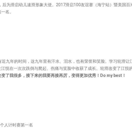
，后为滑启幼儿速滑形象大使。2017滑启100友谊赛（海宁站）暨美国百
第一名。
有近九年的时间，这九年里有汗水、泪水，也有荣誉和笑脸。学习轮滑让
让江悦在一次次跌倒与爬起、伤痛与笑脸中收获了成长。轮滑改变了江悦
变了我很多，接下来的我要再接再厉，变得更加优秀！Do my best！
0米个人计时赛第一名