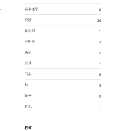
队
赛事服装
8
视频
36
轮滑球
1
平衡车
4
头盔
3
护具
2
刀架
6
包
8
轮子
0
其他
1
标签