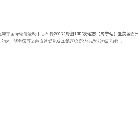
在海宁国际轮滑运动中心举行
2017“滑启100”友谊赛（海宁站）暨美国百
赛（海宁站）暨美国百米短道速滑资格选拔赛比赛公告
进行详细了解
）。