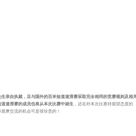
先生亲自执裁，且
与国外的百米短道速滑赛采取完全相同的竞赛规则及相
短道速滑赛的成员也将从本次比赛中诞生
，还在对本次比赛持观望态度的
事观摩交流的机会可是很珍贵的！