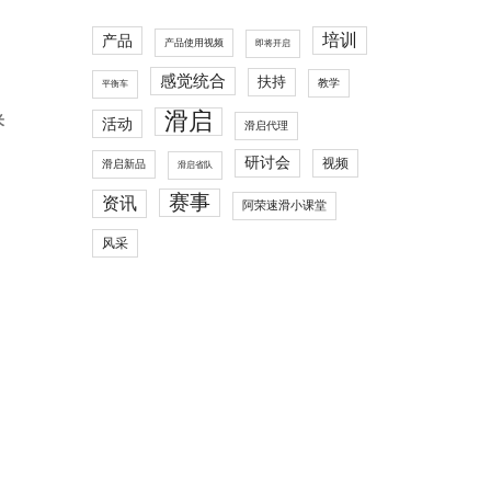
培训
产品
产品使用视频
即将开启
感觉统合
扶持
教学
平衡车
滑启
米
活动
滑启代理
研讨会
视频
滑启新品
滑启省队
赛事
资讯
阿荣速滑小课堂
风采