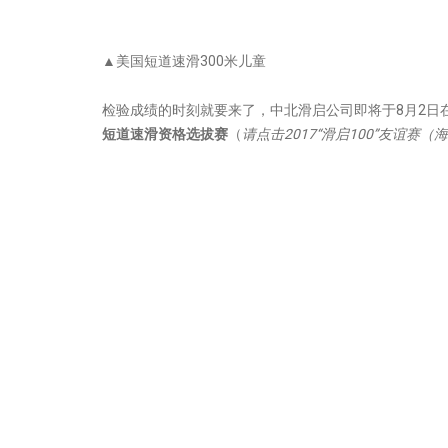
▲美国短道速滑300米儿童
检验成绩的时刻就要来了，中北滑启公司即将于8月2日
短道速滑资格选拔赛
（
请点击
2017“滑启100”友谊