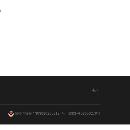
步
中文
冀公网安备 13030202003124号
冀ICP备09050278号