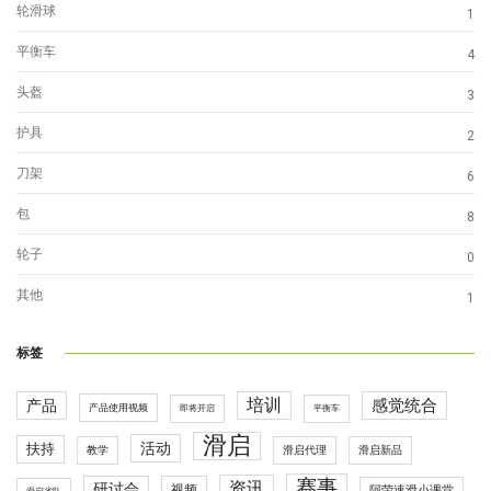
轮滑球
1
平衡车
4
头盔
3
护具
2
刀架
6
包
8
轮子
0
其他
1
标签
培训
感觉统合
产品
产品使用视频
即将开启
平衡车
滑启
活动
扶持
滑启代理
教学
滑启新品
赛事
资讯
研讨会
视频
阿荣速滑小课堂