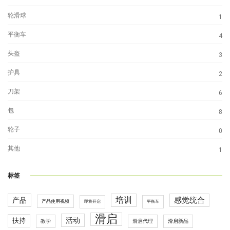
轮滑球
1
平衡车
4
头盔
3
护具
2
刀架
6
包
8
轮子
0
其他
1
标签
培训
感觉统合
产品
产品使用视频
即将开启
平衡车
滑启
活动
扶持
滑启代理
教学
滑启新品