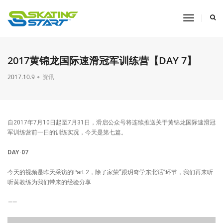
toggle
navigati
2017黄锦龙国际速滑冠军训练营【DAY 7】
2017.10.9
资讯
​自2017年7月10日起至7月31日，滑启公众号将连续推送关于黄锦龙国际速滑冠
军训练营前一日的训练实况，今天是第七篇。
DAY·07
今天的视频是昨天采访的Part.2，除了家荣“跟玥奇学东北话”环节，我们再来听
听黄教练为我们带来的经验分享
——