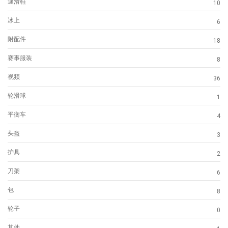
速滑鞋
10
冰上
6
附配件
18
赛事服装
8
视频
36
轮滑球
1
平衡车
4
头盔
3
护具
2
刀架
6
包
8
轮子
0
其他