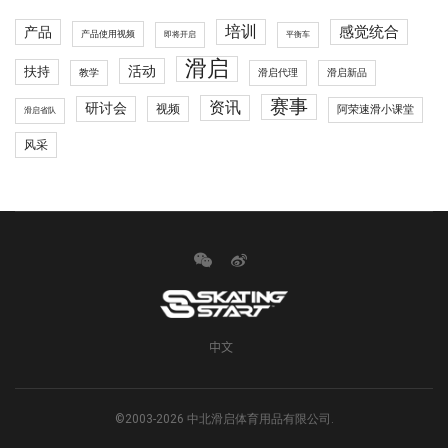
培训
感觉统合
产品
产品使用视频
即将开启
平衡车
滑启
活动
扶持
滑启代理
教学
滑启新品
赛事
资讯
研讨会
视频
阿荣速滑小课堂
滑启省队
风采
中文
©2003-2026 中北滑启体育用品有限公司.