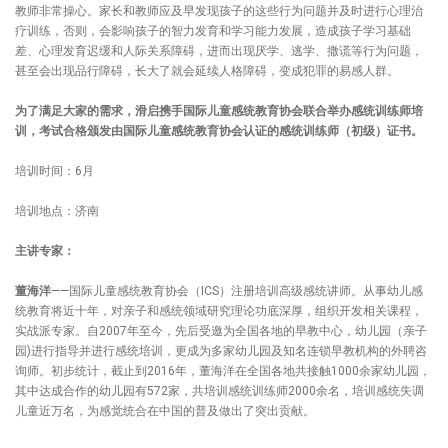
教师非常操心。家长和教师应及早发现孩子的这些行为问题并及时进行心理治
疗训练，否则，会影响孩子的智力发育和学习能力发展，造成孩子学习基础
差、心理发育迟缓和人际关系障碍，进而出现厌学、逃学、撒谎等行为问题，
甚至会出现品行障碍，长大了就会延续人格障碍，变成犯罪的易感人群。
为了满足大家的需求，滑启携手国际儿童感统教育协会联合举办感统训练师培
训，考试合格颁发由国际儿童感统教育协会认证的感统训练师（初级）证书。
培训时间：6月
培训地点：济南
主讲专家：
董海洋
——国际儿童感统教育协会（ICS）注册培训高级感统讲师。从事幼儿感
统教育将近十年，对亲子和感统领域研究理论功底深厚，组织开发相关课程，
实战派专家。自2007年至今，先后受邀为全国各地的早教中心，幼儿园（亲子
园)进行指导并进行感统培训，更成为多家幼儿园及知名连锁早教机构的外聘咨
询师。初步统计，截止到2016年，董海洋在全国各地共接触1000余家幼儿园，
其中达成合作的幼儿园有572家，共培训感统训练师2000余名，培训感统失调
儿童近万名，为感觉统合在中国的普及做出了突出贡献。