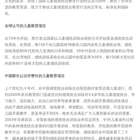
文化的差异，加强了国际儿童感觉统合教育行业的交流与协作，整合了全球先
进的教育资源，致力于推动儿童感觉统合教育行业的正常化，标准化和国际
化。
全球认可的儿童教育项目
从70年代开始，西方发达国家以儿童感统训练会馆的方式开始普及感觉统合训
练系统，在美国，每100个幼儿园就有98家幼儿园内设有儿童感统会馆。感统
训练系统80年代初传入亚洲的日本和韩国，90年代初传入我国的香港和台湾地
区。在台湾地区，感统训练系统在幼儿园中的普及率为95%，每100家大型社区
内就有80个设有大型的儿童感统训练馆。
中国家长认识并赞许的儿童教育项目
上个世纪九十年代，在中国感觉统合训练仅在医院面对发育迟缓儿童进行。而
到2000年前后教育部门迅速意识到感觉统合训练对3-6岁学前儿童感觉统合、学
习能力、适应能力、自信心的培养等效果显著，进而全园开展感统训练项目，
但由于感统训练器材昂贵、场地要求、师资配比、培训等等原因，不适宜在幼
儿园开展教学，普及率还不到5%，根本无法满足广大儿童和家长的迫切需要。
2003年非典前后，全国各地的感觉统合训练会所应运而生，针对儿童成长过程
中的各种感觉统合发展的问题开展训练，研发新的教具、开拓新的教学思路和
教学方法、积累教学经验和感统项目管理经验，感统项目在中国发展了二十
年，越来越多的孩子享受到感统训练带来的自信和快乐，越来越多的家长意识