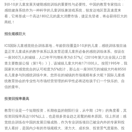
到0-10岁儿童发展关键期感统训练的重要性与必要性。中国的教育专家指出：
感统健身系统作为一种科学的儿童训练兼游戏系统，较发达地区普及速度来
看，它将形成一个高达180亿元的庞大消费市场，捷足先登者，将会获得巨大的
商机！
招生规模巨大
ICS国际儿童感觉统合训练基地，年龄阶段覆盖0-10岁的儿童，感统训练项目涵
盖正常儿童成长的教学体系以及发育迟缓儿童所必备的感统训练体系。假设在
一座300万人的城镇，人口年平均增长率为0.57%,(《2010年第六次全国人口普
查主要数据公报（第1号）》)，该城镇儿童大约有171000人。按照1995年，我
国家长对感觉统合的认可程度为5%统计，那么在一座300万的城镇大约有8550
名儿童参与到感统训练中来。您所在的城镇的市场规模有多大呢？国际儿童感
统教育协会的专业性与市场经营管理的科学性必将还给孩子们一个快乐的、自
信的童年。
投资回报率最高
教育行业是一个短期投资，长期收益的朝阳行业，从中期（2年）的角度看，其
投资回报率高达100%以上，也是很多资金趋之若鹜的根本原因。综上所述：感
觉统合训练在中国的发展日臻成熟，作为专业训练项目已被业内外的专家和投
资人看好，是国内少有的市场规模大、潜力大、成长快、投资景气度最热、投