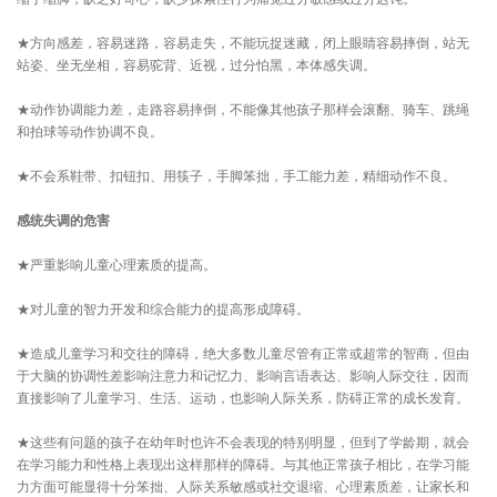
★方向感差，容易迷路，容易走失，不能玩捉迷藏，闭上眼睛容易摔倒，站无
站姿、坐无坐相，容易驼背、近视，过分怕黑，本体感失调。
★动作协调能力差，走路容易摔倒，不能像其他孩子那样会滚翻、骑车、跳绳
和拍球等动作协调不良。
★不会系鞋带、扣钮扣、用筷子，手脚笨拙，手工能力差，精细动作不良。
感统失调的危害
★严重影响儿童心理素质的提高。
★对儿童的智力开发和综合能力的提高形成障碍。
★造成儿童学习和交往的障碍，绝大多数儿童尽管有正常或超常的智商，但由
于大脑的协调性差影响注意力和记忆力、影响言语表达、影响人际交往，因而
直接影响了儿童学习、生活、运动，也影响人际关系，防碍正常的成长发育。
★这些有问题的孩子在幼年时也许不会表现的特别明显，但到了学龄期，就会
在学习能力和性格上表现出这样那样的障碍。与其他正常孩子相比，在学习能
力方面可能显得十分笨拙、人际关系敏感或社交退缩、心理素质差，让家长和