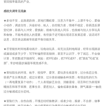
资回报率最高的产业。
感统失调常见现象
★多动不安，走路易跌倒，原地打圈眩晕，注意力不集中，上课不专心，爱做
小动作，调皮任性，兴奋好动，粘人，自控能力差，情绪不稳定，容易违反课
堂纪律，容易与人冲突，爱挑剔，很难与其他人同乐，也很难与别人分享玩具
和食物，不能考虑别人的需要。有些孩子还可能出现语言发展迟缓，说话词不
达意，语言表达困难等前庭平衡功能失常。
★尽管能长时间地看动画片，玩电动玩具，却无法流利地阅读，经常出现跳读
或漏读或多字少字；写字时偏旁部首颠倒，甚至不认识字，学了就忘，不会做
计算，常把数或字颠倒写，例如：把9写成6，把79写成97，把”朋友”写成”友
朋”，常抄错题抄漏题等视觉感不良。
★害怕陌生的环境、吮手、咬指甲、爱哭、爱玩弄生殖器等，过分依恋父母、
容易产生分离焦虑，或过分紧张、过分喜欢碰触各种东西；有强迫性的行为
（一再地重复某个动作），个人表现缺乏自信、消极退缩，语言和行为表现笨
嘴拙舌和笨手笨脚、惹事生非、爱惹别人、偏食或暴饮暴食、脾气暴躁——触觉
过分敏感或过分迟钝。
★冒险行为，自伤自残，不懂总结经验教训；或者少动，孤僻，不合群，做事
缩手缩脚，缺乏好奇心，缺少探索性行为痛觉过分敏感或过分迟钝。