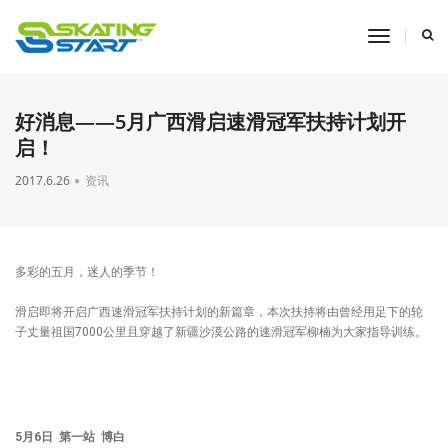
toggle
navigati
好消息——5月广西滑启速滑冠军扶持计划开
启！
2017.6.26
资讯
多彩的五月，迷人的季节！
滑启即将开启广西速滑冠军扶持计划的新篇章，本次扶持将由曾经用足下的轮
子丈量祖国7000公里且穿越了新疆沙漠公路的速滑冠军柳楠为大家指导训练。
5月6日 第一站 博白