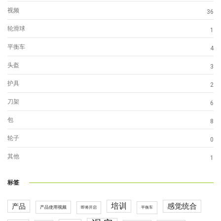
视频
36
轮滑球
1
平衡车
4
头盔
3
护具
2
刀架
6
包
8
轮子
0
其他
1
标签
培训
感觉统合
产品
产品使用视频
即将开启
平衡车