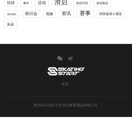
滑启
活动
扶持
滑启代理
教学
滑启新品
赛事
资讯
研讨会
视频
阿荣速滑小课堂
滑启省队
风采
中文
©2003-2026 中北滑启体育用品有限公司.