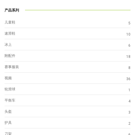
产品系列
儿童鞋
5
速滑鞋
10
冰上
6
附配件
18
赛事服装
8
视频
36
轮滑球
1
平衡车
4
头盔
3
护具
2
刀架
6