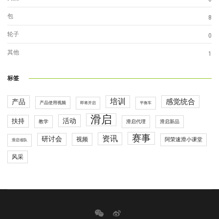
包
8
轮子
0
其他
1
标签
培训
感觉统合
产品
产品使用视频
即将开启
平衡车
滑启
活动
扶持
滑启代理
教学
滑启新品
赛事
资讯
研讨会
视频
阿荣速滑小课堂
滑启省队
风采