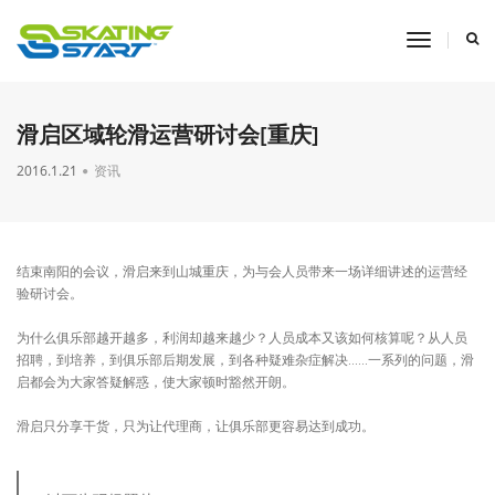
toggle
navigati
滑启区域轮滑运营研讨会[重庆]
2016.1.21
资讯
结束南阳的会议，滑启来到山城重庆，为与会人员带来一场详细讲述的运营经
验研讨会。
为什么俱乐部越开越多，利润却越来越少？人员成本又该如何核算呢？从人员
招聘，到培养，到俱乐部后期发展，到各种疑难杂症解决……一系列的问题，滑
启都会为大家答疑解惑，使大家顿时豁然开朗。
滑启只分享干货，只为让代理商，让俱乐部更容易达到成功。