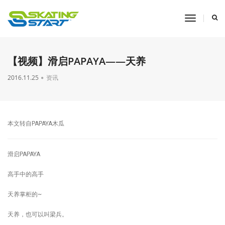
toggle
navigati
【视频】滑启PAPAYA——天养
2016.11.25
资讯
本文转自PAPAYA木瓜
滑启PAPAYA
高手中的高手
天养掌柜的~
天养，也可以叫梁兵。