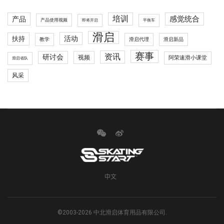
培训
感觉统合
产品
产品使用视频
即将开启
平衡车
滑启
活动
扶持
滑启代理
教学
滑启新品
赛事
资讯
研讨会
视频
阿荣速滑小课堂
滑启省队
风采
中文
©2003-2026 中北滑启体育用品有限公司.