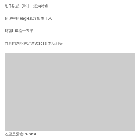
动作以超【哔】~远为特点
传说中的eagle悬浮板飘十米
玛丽U爆格十五米
而且雨刹各种难度8cross 木瓜刹等
这里是滑启PAPAYA