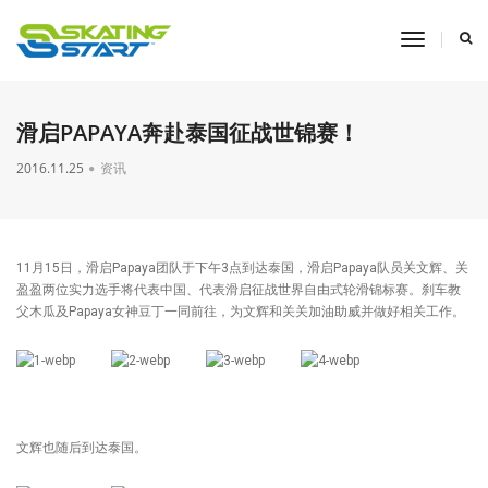
toggle
navigati
滑启PAPAYA奔赴泰国征战世锦赛！
2016.11.25
资讯
11月15日，滑启Papaya团队于下午3点到达泰国，滑启Papaya队员关文辉、关
盈盈两位实力选手将代表中国、代表滑启征战世界自由式轮滑锦标赛。刹车教
父木瓜及Papaya女神豆丁一同前往，为文辉和关关加油助威并做好相关工作。
文辉也随后到达泰国。