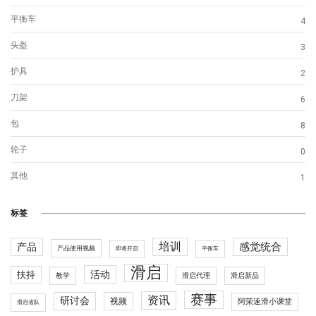
平衡车
4
头盔
3
护具
2
刀架
6
包
8
轮子
0
其他
1
标签
培训
感觉统合
产品
产品使用视频
即将开启
平衡车
滑启
活动
扶持
滑启代理
教学
滑启新品
赛事
资讯
研讨会
视频
阿荣速滑小课堂
滑启省队