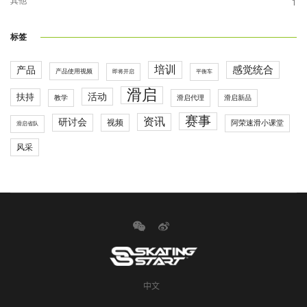
其他
1
标签
培训
感觉统合
产品
产品使用视频
即将开启
平衡车
滑启
活动
扶持
滑启代理
教学
滑启新品
赛事
资讯
研讨会
视频
阿荣速滑小课堂
滑启省队
风采
中文