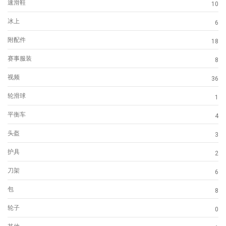
速滑鞋
10
冰上
6
附配件
18
赛事服装
8
视频
36
轮滑球
1
平衡车
4
头盔
3
护具
2
刀架
6
包
8
轮子
0