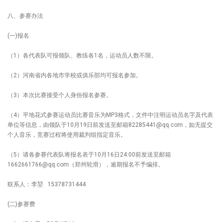
八、参赛办法
(一)报名
（1）各代表队可报领队、教练各1名，运动员人数不限。
（2）河南省内各地市学校或俱乐部均可报名参加。
（3）本次比赛接受个人身份报名参赛。
（4）平地花式参赛运动员比赛音乐为MP3格式，文件中注明运动员名字及代表
单位等信息，由领队于10月19日前发送至邮箱82285441@qq.com，如无提交
个人音乐，竞赛过程将使用裁判组指定音乐。
（5）请各参赛代表队将报名表于10月16日24:00前发送至邮箱
1662661766@qq.com（郑州轮滑），逾期报名不予编排。
联系人：李堃 15378731444
(二)参赛费