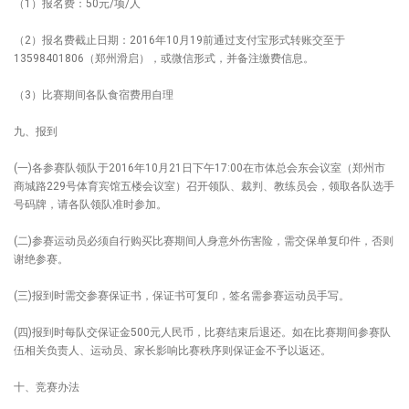
（1）报名费：50元/项/人
（2）报名费截止日期：2016年10月19前通过支付宝形式转账交至于
13598401806（郑州滑启），或微信形式，并备注缴费信息。
（3）比赛期间各队食宿费用自理
九、报到
(一)各参赛队领队于2016年10月21日下午17:00在市体总会东会议室（郑州市
商城路229号体育宾馆五楼会议室）召开领队、裁判、教练员会，领取各队选手
号码牌，请各队领队准时参加。
(二)参赛运动员必须自行购买比赛期间人身意外伤害险，需交保单复印件，否则
谢绝参赛。
(三)报到时需交参赛保证书，保证书可复印，签名需参赛运动员手写。
(四)报到时每队交保证金500元人民币，比赛结束后退还。如在比赛期间参赛队
伍相关负责人、运动员、家长影响比赛秩序则保证金不予以返还。
十、竞赛办法