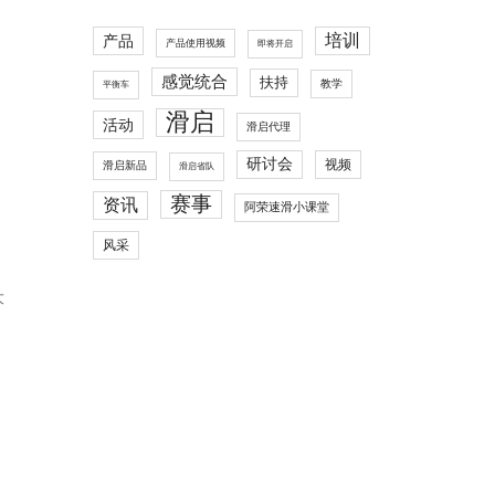
培训
产品
产品使用视频
即将开启
感觉统合
扶持
教学
平衡车
滑启
活动
滑启代理
研讨会
视频
滑启新品
滑启省队
赛事
资讯
阿荣速滑小课堂
风采
大