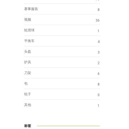
赛事服装
8
视频
36
轮滑球
1
平衡车
4
头盔
3
护具
2
刀架
6
包
8
轮子
0
其他
1
标签