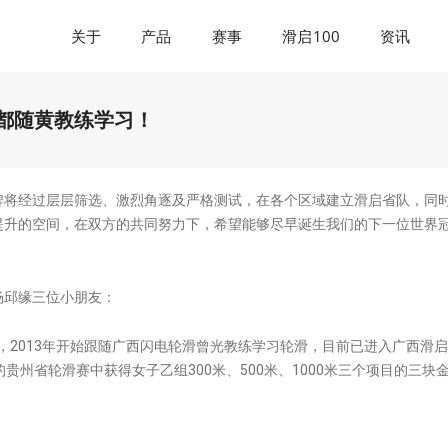
关于
产品
赛事
滑启100
资讯
都随黄教练学习！
牌将经过层层筛选、激烈角逐及严格测试，在各个区域建立滑启省队，同
提升的空间，在双方的共同努力下，希望能够尽早诞生我们的下一位世界
杨邱缘三位小朋友：
学，2013年开始跟随广西闪电轮滑曾光教练学习轮滑，目前已进入广西滑启
贵州省轮滑赛中获得女子乙组300米、500米、1000米三个项目的三块