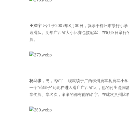
王泽宇
出生于2007年8月30日，就读于柳州市景行小
速滑队。历年广西省大小比赛包揽冠军，在8月8日举行的
牌。
杨邱缘
，男，9岁半，现就读于广西柳州鹿寨县鹿寨小学
一个‘’药罐子‘’到现在进入滑启广西省队 ，他的付出
拿奖牌、拿名次，渐渐的都有他的名字。在此次贵州比