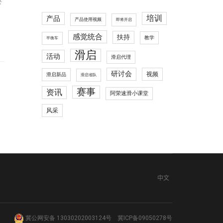
要
培训
产品
产品使用视频
即将开启
感觉统合
扶持
教学
平衡车
滑启
活动
滑启代理
研讨会
视频
滑启新品
滑启省队
赛事
资讯
阿荣速滑小课堂
风采
中文
冀公网安备 13030202003124号
冀ICP备09050278号