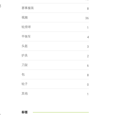
都
赛事服装
8
视频
36
轮滑球
1
平衡车
4
头盔
3
护具
2
刀架
6
包
8
轮子
0
其他
1
标签