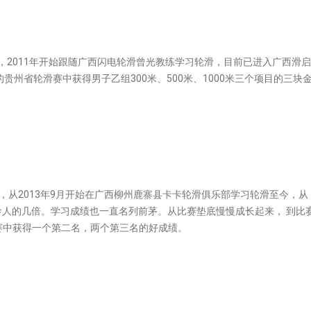
学，2011年开始跟随广西闪电轮滑曾光教练学习轮滑，目前已进入广西滑启
贵州省轮滑赛中获得男子乙组300米、500米、1000米三个项目的三块
，从2013年9月开始在广西柳州鹿寨县卡卡轮滑俱乐部学习轮滑至今，从
是同龄人的几倍。学习成绩也一直名列前茅。从比赛垫底慢慢成长起来， 到比
赛中获得一个第二名，两个第三名的好成绩。