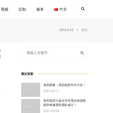
视频
定制
服务
中文
2016.8.18
资讯
时
冠
最近更新
恭贺新春，滑启祝您牛年大吉！
2021-02-11
金
热烈祝贺六盘水市冰雪运动进校
园学校速度轮滑队成立！
2021-02-04