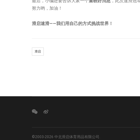
最后，小编还要告诉大家一个
重磅好消息
，此次速滑冠
努力哟，加油！
滑启速滑——我们用自己的方式挑战世界！
滑启
©2003-2026 中北滑启体育用品有限公司.