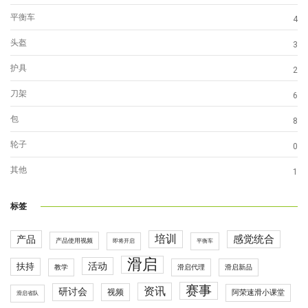
平衡车
4
头盔
3
护具
2
刀架
6
包
8
轮子
0
其他
1
标签
培训
感觉统合
产品
产品使用视频
即将开启
平衡车
滑启
活动
扶持
滑启代理
教学
滑启新品
赛事
资讯
研讨会
视频
阿荣速滑小课堂
滑启省队