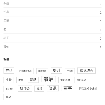
头盔
3
护具
2
刀架
6
包
8
轮子
0
其他
1
标签
培训
感觉统合
产品
产品使用视频
即将开启
平衡车
滑启
活动
扶持
滑启代理
教学
滑启新品
赛事
资讯
研讨会
视频
阿荣速滑小课堂
滑启省队
风采