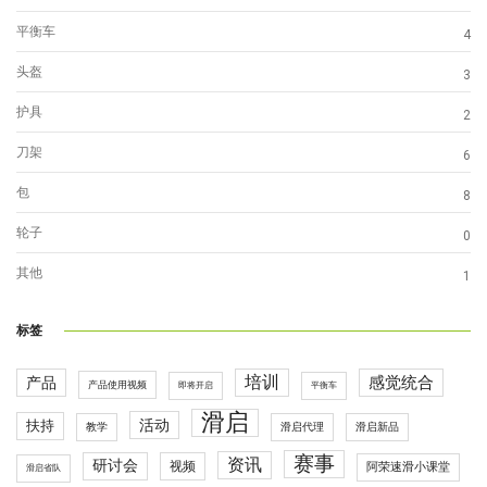
平衡车
4
头盔
3
护具
2
刀架
6
包
8
轮子
0
其他
1
标签
培训
感觉统合
产品
产品使用视频
即将开启
平衡车
滑启
活动
扶持
滑启代理
教学
滑启新品
赛事
资讯
研讨会
视频
阿荣速滑小课堂
滑启省队