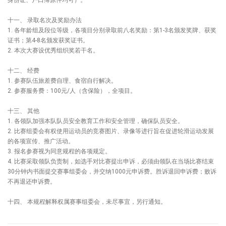
身份证、户口簿原件均可）。
十一、 录取名次及奖励办法
1. 各年龄组及段位等级，各项目分别录取前八名奖励：第1-3名颁发奖牌、获奖
证书；第4-8名颁发获奖证书。
2. 本次大赛设优秀组织奖若干名。
十二、 经费
1. 参赛队伍旅差费自理、食宿自行解决。
2. 参赛服务费：100元/人（含保险），全项目。
十三、 其他
1. 各领队加强本队队员安全教育工作和安全管理，确保队员安全。
2. 比赛组委会有权使用运动员的竞赛图片、录像等进行旨在促进轮滑运动发展
的各项宣传、推广活动。
3. 报名参赛视为同意规程的各项规定。
4. 比赛采取领队负责制，如选手对比赛提出申诉，必须由领队在当场比赛结束
30分钟内书面提交赛事组委会，并交纳1000元申诉费。胜诉退回申诉费；败诉
不再退还申诉费。
十四、 本规程解释权属赛事组委会，未尽事宜，另行通知。