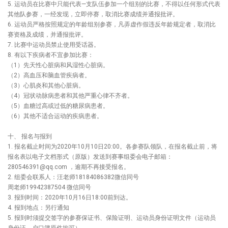
5. 运动员在比赛中只能代表—支队伍参加一个组别的比赛，不得以任何形式代表
其他队参赛，一经发现，立即停赛，取消比赛成绩并通报批评。
6. 运动员严格按照规定的年龄组别参赛，凡弄虚作假违反年龄规定者，取消比
赛资格及成绩，并通报批评。
7. 比赛中运动员禁止使用受话器。
8. 有以下疾病者不宜参加比赛：
（1）先天性心脏病和风湿性心脏病。
（2）高血压和脑血管疾病者。
（3）心肌炎和其他心脏病。
（4）冠状动脉病患者和其他严重心律不齐者。
（5）血糖过高或过低的糖尿病患者。
（6）其他不适合运动的疾病患者。
十、 报名与报到
1. 报名截止时间为2020年10月10日20:00。各参赛队领队，在报名截止前，将
报名表以电子文档形式（原版）发送到赛事组委会电子邮箱：
280546391@qq.com ，逾期不再接受报名。
2. 组委会联系人：汪老师18184086382微信同号
周老师19942387504 微信同号
3. 报到时间：2020年10月16日18:00前到达。
4. 报到地点：另行通知
5. 报到时须提交签字的参赛保证书、保险证明、运动员身份证明文件（运动员