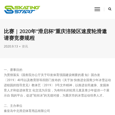
toggle
navigati
比赛 | ​2020年“滑启杯”重庆涪陵区速度轮滑邀
请赛竞赛规程
2020.9.13
资讯
一、赛事目的
为贯彻落实《国务院办公厅关于印发体育强国建设纲要的通 知》国办发
〔2019〕40号以及教育部等四部门发布的《关于加 快推进全国青少年冰雪运动
进校园的指导意见》教体艺〔2019〕 3号文件精神，以推进全民健身、发掘体
育人才和促进体育文 化交流为宗旨，为有特长的轮滑儿童及青少年提供一个展
示自 我的平台，促进“轮转冰”的无缝对接，为重庆市的冰雪运动培养人才。
二、主办单位
秦皇岛中北滑启体育用品有限公司