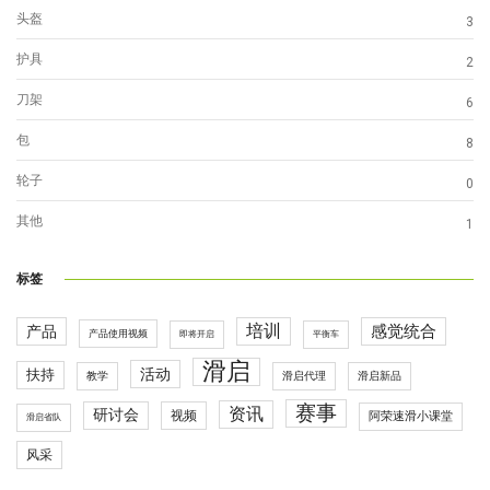
头盔
3
护具
2
刀架
6
包
8
轮子
0
其他
1
标签
培训
感觉统合
产品
产品使用视频
即将开启
平衡车
滑启
活动
扶持
滑启代理
教学
滑启新品
赛事
资讯
研讨会
视频
阿荣速滑小课堂
滑启省队
风采