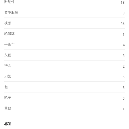
附配件
18
赛事服装
8
视频
36
轮滑球
1
平衡车
4
头盔
3
护具
2
刀架
6
包
8
轮子
0
其他
1
标签