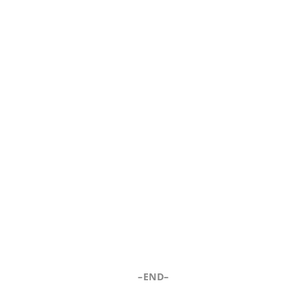
–END–