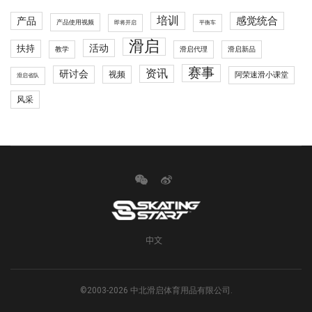
培训
感觉统合
产品
产品使用视频
即将开启
平衡车
滑启
活动
扶持
滑启代理
教学
滑启新品
赛事
资讯
研讨会
视频
阿荣速滑小课堂
滑启省队
风采
中文
©2003-2026 中北滑启体育用品有限公司.