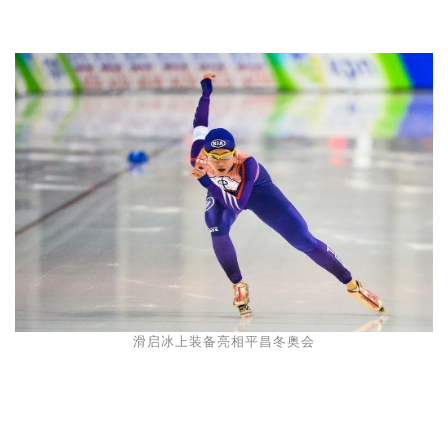
滑启冰上装备亮相平昌冬奥会