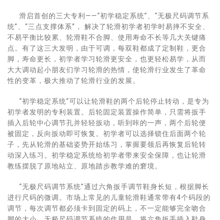
滑启首创的三大专利——“初学稳定系统”、“无极尺码调节系
统”、“三点支撑体系”， 解决了轮滑初学者初学时易摔不安全、
不易平衡比较累、轮滑鞋不合脚、使用寿命不长等几大关键痛
点。有了这三大发明，由于可调，每双鞋都成了定制鞋，更合
脚，寿命更长，初学者学习轮滑更安全，也更轻松易学，从而
大大调动起小朋友们学习轮滑的热情，使轮滑行业发生了革命
性的变革，极大推动了轮滑行业的发展。
“初学稳定系统”可以让轮滑鞋的两个后轮停止转动，是专为
初学者发明的专利装置。后轮固定装置操作简单，只需将扳手
插入后轮中心调节孔并轻轻扳动，听到咔的一声，两个后轮便
被固定，反向扳动即可恢复。初学者可以选择锁住后面两个轮
子，先从轮滑的基础姿势开始练习，掌握要领后再恢复后轮转
动深入练习。初学稳定系统给初学者带来安全保障，也让轮滑
教练摆脱了原地站立、原地踏步教学难的窘境。
“无极尺码调节系统”通过六角扳手调节鞋身长短，根据脚长
进行尺码的微调。市场上常见的儿童轮滑鞋通常带有4个码段的
调节，每次调节都必须卡到固定的码上，不一定能够完全吻合
脚的大小。无极尺码调节系统的作用是，将六角扳手插入鞋身