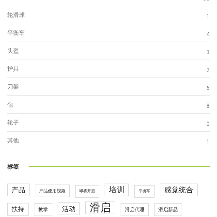
轮滑球
1
平衡车
4
头盔
3
护具
2
刀架
6
包
8
轮子
0
其他
1
标签
培训
感觉统合
产品
产品使用视频
即将开启
平衡车
滑启
活动
扶持
滑启代理
教学
滑启新品