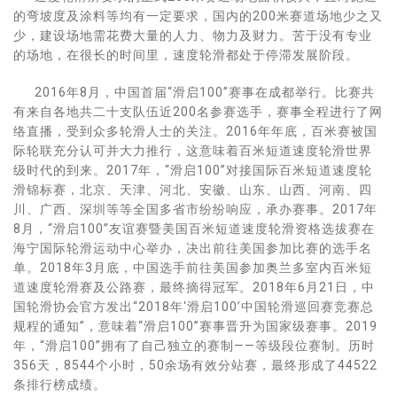
的弯坡度及涂料等均有一定要求，国内的200米赛道场地少之又
少，建设场地需花费大量的人力、物力及财力。苦于没有专业
的场地，在很长的时间里，速度轮滑都处于停滞发展阶段。
2016年8月，中国首届“滑启100”赛事在成都举行。比赛共
有来自各地共二十支队伍近200名参赛选手，赛事全程进行了网
络直播，受到众多轮滑人士的关注。2016年年底，百米赛被国
际轮联充分认可并大力推行，这意味着百米短道速度轮滑世界
级时代的到来。2017年，“滑启100”对接国际百米短道速度轮
滑锦标赛，北京、天津、河北、安徽、山东、山西、河南、四
川、广西、深圳等等全国多省市纷纷响应，承办赛事。2017年
8月，“滑启100”友谊赛暨美国百米短道速度轮滑资格选拔赛在
海宁国际轮滑运动中心举办，决出前往美国参加比赛的选手名
单。2018年3月底，中国选手前往美国参加奥兰多室内百米短
道速度轮滑赛及公路赛，最终摘得冠军。2018年6月21日，中
国轮滑协会官方发出“2018年‘滑启100’中国轮滑巡回赛竞赛总
规程的通知”，意味着“滑启100”赛事晋升为国家级赛事。2019
年，“滑启100”拥有了自己独立的赛制——等级段位赛制。历时
356天，8544个小时，50余场有效分站赛，最终形成了44522
条排行榜成绩。