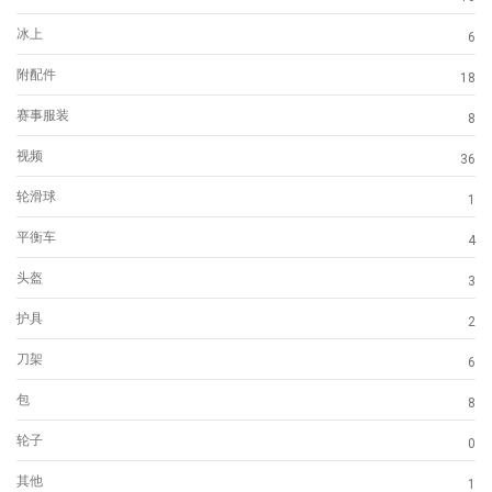
冰上
6
附配件
18
赛事服装
8
视频
36
轮滑球
1
平衡车
4
头盔
3
护具
2
刀架
6
包
8
轮子
0
其他
1