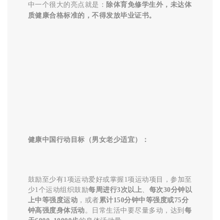
中一个很大的亮点就是：
除体育免修学生外，未达体
质健康合格标准的，不得发放毕业证书。
健康中国行动目标（男女老少适宜）：
鼓励至少有1项运动爱好或掌握1项运动项目，参加至
少1个运动组织
鼓励
每周进行3次以上
、
每次30分钟以
上中等强度运动
，或者
累计150分钟中等强度或75分
钟高强度身体活动
。
日常生活中要尽量多动，达到
每