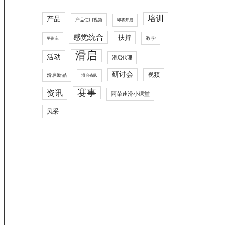
培训
产品
产品使用视频
即将开启
感觉统合
扶持
教学
平衡车
滑启
活动
滑启代理
研讨会
视频
滑启新品
滑启省队
赛事
资讯
阿荣速滑小课堂
风采