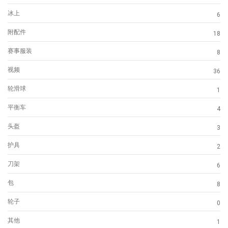
冰上
6
附配件
18
赛事服装
8
视频
36
轮滑球
1
平衡车
4
头盔
3
护具
2
刀架
6
包
8
轮子
0
其他
1