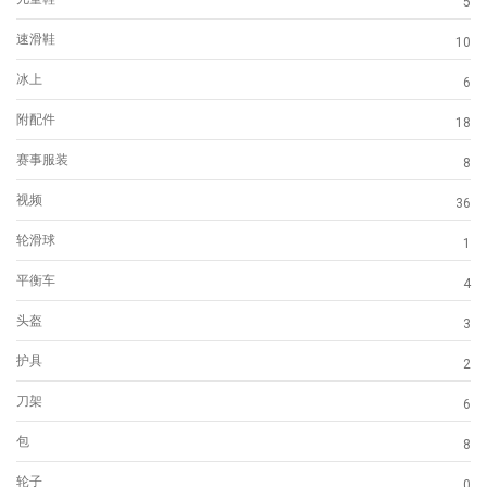
5
速滑鞋
10
冰上
6
附配件
18
赛事服装
8
视频
36
轮滑球
1
平衡车
4
头盔
3
护具
2
刀架
6
包
8
轮子
0