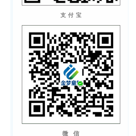
支 付 宝
微 信