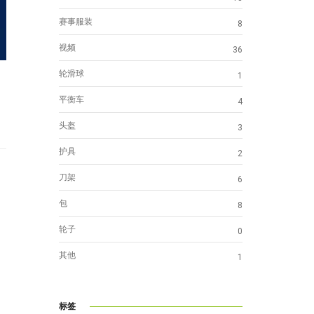
赛事服装
8
视频
36
轮滑球
1
平衡车
4
头盔
3
护具
2
刀架
6
包
8
轮子
0
其他
1
标签