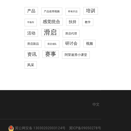
培训
产品
产品使用视频
即将开启
感觉统合
扶持
教学
平衡车
滑启
活动
滑启代理
研讨会
视频
滑启新品
滑启省队
赛事
资讯
阿荣速滑小课堂
风采
中文
冀公网安备 13030202003124号
冀ICP备09050278号