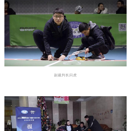
副裁判长闪虎