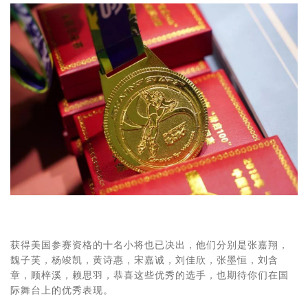
获得美国参赛资格的十名小将也已决出，他们分别是张嘉翔，
魏子芙，杨竣凯，黄诗惠，宋嘉诚，刘佳欣，张墨恒，刘含
章，顾梓溪，赖思羽，恭喜这些优秀的选手，也期待你们在国
际舞台上的优秀表现。