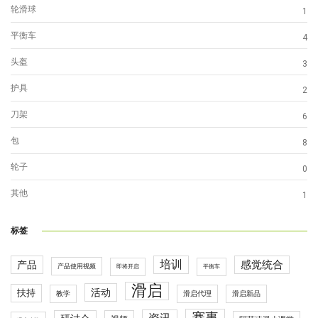
轮滑球
1
平衡车
4
头盔
3
护具
2
刀架
6
包
8
轮子
0
其他
1
标签
培训
感觉统合
产品
产品使用视频
即将开启
平衡车
滑启
活动
扶持
滑启代理
教学
滑启新品