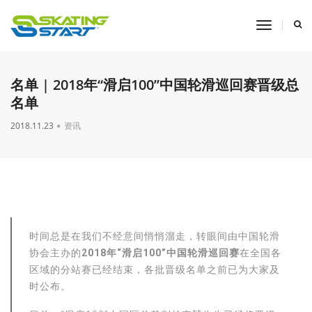
toggle
navigati
名单 | 2018年“滑启100”中国轮滑巡回赛晋级总
名单
2018.11.23
资讯
时间总是在我们不经意间悄悄溜走，转眼间由中国轮滑
协会主办的
2018年“滑启100”中国轮滑巡回赛
在全国各
区域的分站赛已经结束，各批晋级名单之前已为大家及
时公布。