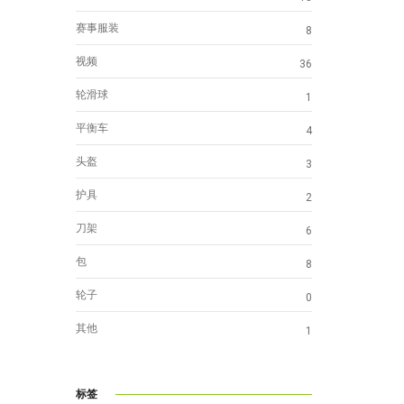
赛事服装
8
视频
36
轮滑球
1
平衡车
4
头盔
3
护具
2
刀架
6
包
8
轮子
0
其他
1
标签