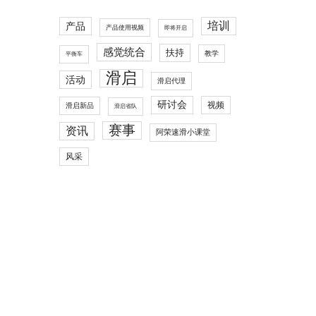
培训
产品
产品使用视频
即将开启
感觉统合
扶持
教学
平衡车
滑启
活动
滑启代理
研讨会
视频
滑启新品
滑启省队
赛事
资讯
阿荣速滑小课堂
风采