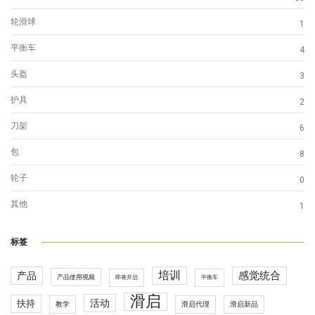
轮滑球
1
平衡车
4
头盔
3
护具
2
刀架
6
包
8
轮子
0
其他
1
标签
培训
感觉统合
产品
产品使用视频
即将开启
平衡车
滑启
活动
扶持
滑启代理
教学
滑启新品