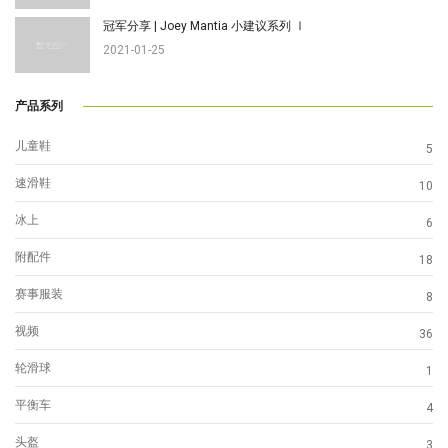
冠军分享 | Joey Mantia 小建议系列 Ⅰ
2021-01-25
产品系列
儿童鞋
5
速滑鞋
10
冰上
6
附配件
18
赛事服装
8
视频
36
轮滑球
1
平衡车
4
头盔
3