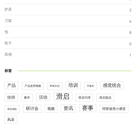
护具
2
刀架
6
包
8
轮子
0
其他
1
标签
培训
感觉统合
产品
产品使用视频
即将开启
平衡车
滑启
活动
扶持
滑启代理
教学
滑启新品
赛事
资讯
研讨会
视频
阿荣速滑小课堂
滑启省队
风采