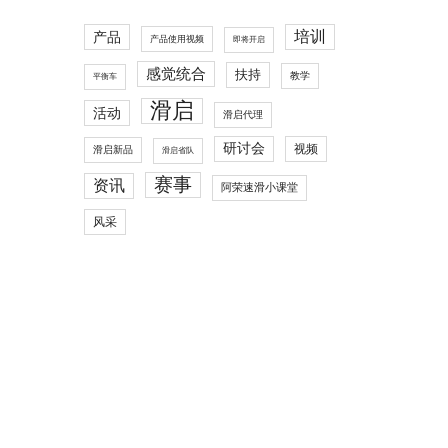
培训
产品
产品使用视频
即将开启
感觉统合
扶持
教学
平衡车
滑启
活动
滑启代理
研讨会
视频
滑启新品
滑启省队
赛事
资讯
阿荣速滑小课堂
风采