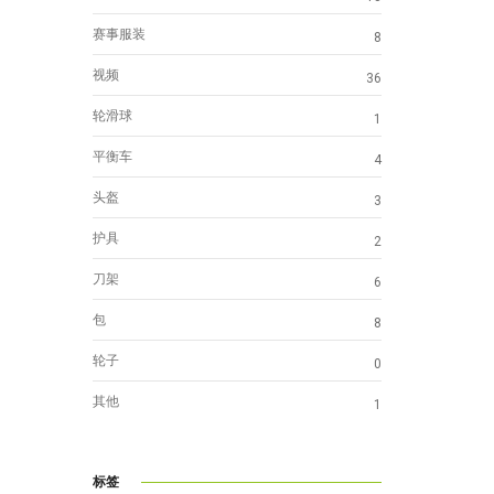
赛事服装
8
视频
36
轮滑球
1
平衡车
4
头盔
3
护具
2
刀架
6
包
8
轮子
0
其他
1
标签