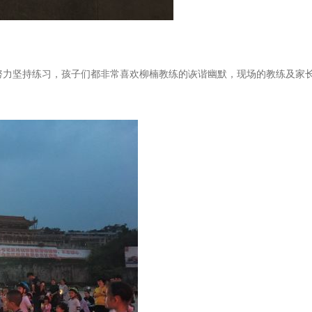
努力坚持练习，孩子们都非常喜欢柳楠教练的诙谐幽默，现场的教练及家