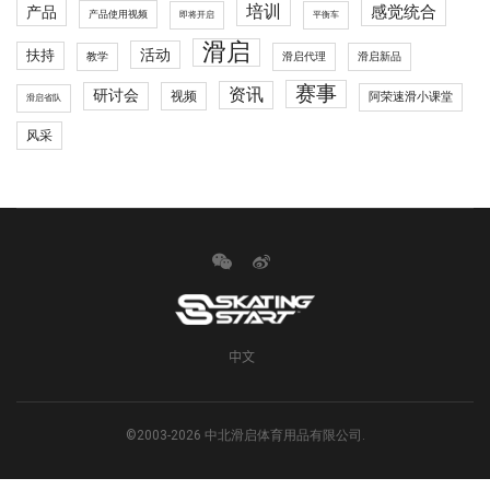
培训
感觉统合
产品
产品使用视频
即将开启
平衡车
滑启
活动
扶持
滑启代理
教学
滑启新品
赛事
资讯
研讨会
视频
阿荣速滑小课堂
滑启省队
风采
中文
©2003-2026 中北滑启体育用品有限公司.