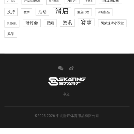
感觉统合
产品
产品使用视频
即将开启
平衡车
滑启
活动
扶持
滑启代理
教学
滑启新品
赛事
资讯
研讨会
视频
阿荣速滑小课堂
滑启省队
风采
中文
©2003-2026 中北滑启体育用品有限公司.