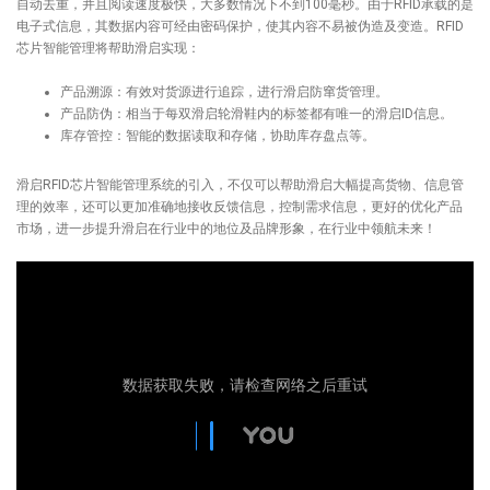
自动去重，并且阅读速度极快，大多数情况下不到100毫秒。由于RFID承载的是
电子式信息，其数据内容可经由密码保护，使其内容不易被伪造及变造。RFID
芯片智能管理将帮助滑启实现：
产品溯源：有效对货源进行追踪，进行滑启防窜货管理。
产品防伪：相当于每双滑启轮滑鞋内的标签都有唯一的滑启ID信息。
库存管控：智能的数据读取和存储，协助库存盘点等。
滑启RFID芯片智能管理系统的引入，不仅可以帮助滑启大幅提高货物、信息管
理的效率，还可以更加准确地接收反馈信息，控制需求信息，更好的优化产品
市场，进一步提升滑启在行业中的地位及品牌形象，在行业中领航未来！