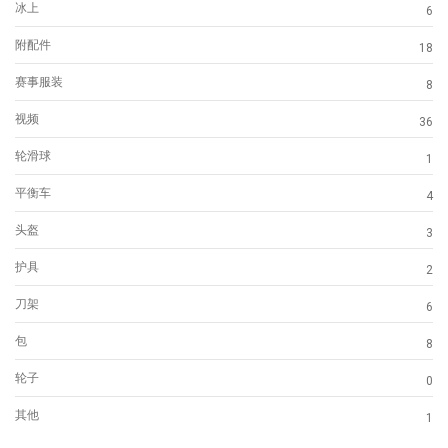
冰上
6
附配件
18
赛事服装
8
视频
36
轮滑球
1
平衡车
4
头盔
3
护具
2
刀架
6
包
8
轮子
0
其他
1