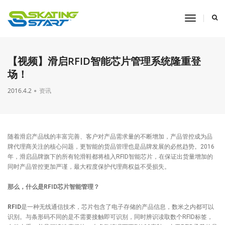
toggle
navigati
【视频】滑启RFID智能芯片管理系统隆重登
场！
2016.4.2
资讯
随着滑启产品线的丰富完善、客户对产品需求量的不断增加，产品管控成为品
牌代理商关注的核心问题，更智能的货品管理也是品牌发展的必然趋势。2016
年，滑启品牌旗下的所有轮滑鞋都将植入RFID智能芯片，在保证出货量增加的
同时产品管控更加严谨，最大程度保护代理商权益不受损失。
那么，什么是RFID芯片智能管理？
RFID
是一种
无线
通信技术，芯片包含了电子存储的产品信息，数米之内都可以
识别。与条形码不同的是不需要接触即可识别，同时辨识读取数个RFID标签，