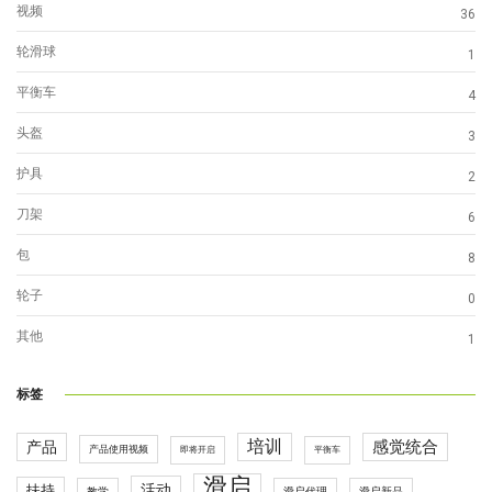
视频
36
轮滑球
1
平衡车
4
头盔
3
护具
2
刀架
6
包
8
轮子
0
其他
1
标签
培训
感觉统合
产品
产品使用视频
即将开启
平衡车
滑启
活动
扶持
滑启代理
教学
滑启新品