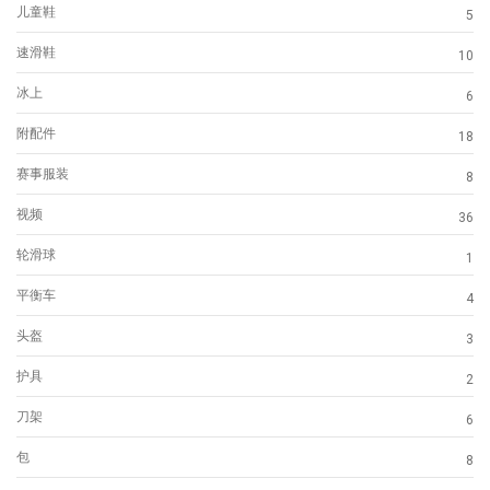
儿童鞋
5
速滑鞋
10
冰上
6
附配件
18
赛事服装
8
视频
36
轮滑球
1
平衡车
4
头盔
3
护具
2
刀架
6
包
8