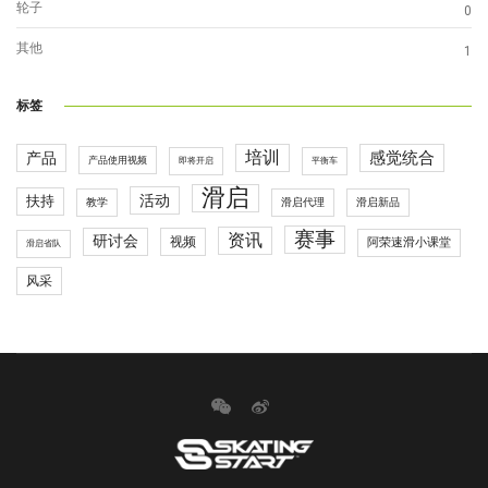
轮子
0
其他
1
标签
培训
感觉统合
产品
产品使用视频
即将开启
平衡车
滑启
活动
扶持
滑启代理
教学
滑启新品
赛事
资讯
研讨会
视频
阿荣速滑小课堂
滑启省队
风采