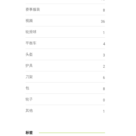
赛事服装
8
视频
36
轮滑球
1
平衡车
4
头盔
3
护具
2
刀架
6
包
8
轮子
0
其他
1
标签