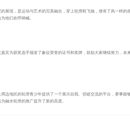
度的展现，是运动与艺术的完美融合，穿上轮滑鞋飞驰，便有了风一样的
边为他们欢呼呐喊。
奖嘉宾为获奖选手颁发了象征荣誉的证书和奖牌，鼓励大家继续努力，未
及周边地区的轮滑青少年提供了一个展示自我、切磋交流的平台，赛事能
也为融水轮滑的推广提升了新的高度。