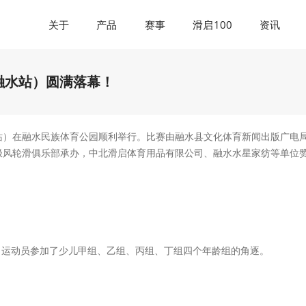
关于
产品
赛事
滑启100
资讯
（融水站）圆满落幕！
（融水站）在融水民族体育公园顺利举行。比赛由融水县文化体育新闻出版广电
极风轮滑俱乐部承办，中北滑启体育用品有限公司、融水水星家纺等单位
0名运动员参加了少儿甲组、乙组、丙组、丁组四个年龄组的角逐。