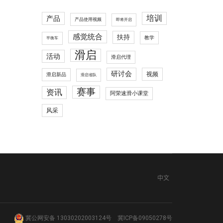
培训
产品
产品使用视频
即将开启
感觉统合
扶持
教学
平衡车
滑启
活动
滑启代理
研讨会
视频
滑启新品
滑启省队
赛事
资讯
阿荣速滑小课堂
风采
中文
冀公网安备 13030202003124号
冀ICP备09050278号