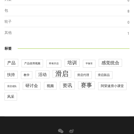
6
包
8
轮子
0
其他
1
标签
培训
感觉统合
产品
产品使用视频
即将开启
平衡车
滑启
活动
扶持
滑启代理
教学
滑启新品
赛事
资讯
研讨会
视频
阿荣速滑小课堂
滑启省队
风采