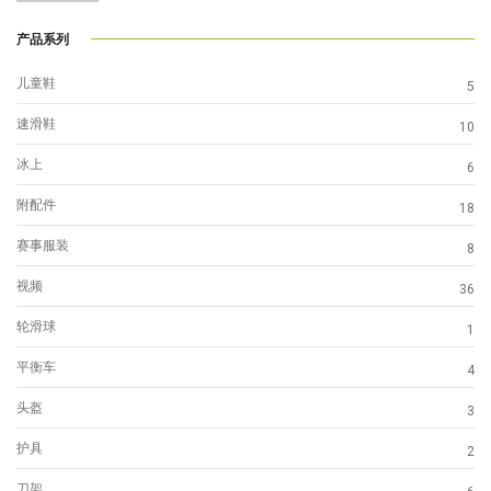
产品系列
儿童鞋
5
速滑鞋
10
冰上
6
附配件
18
赛事服装
8
视频
36
轮滑球
1
平衡车
4
头盔
3
护具
2
刀架