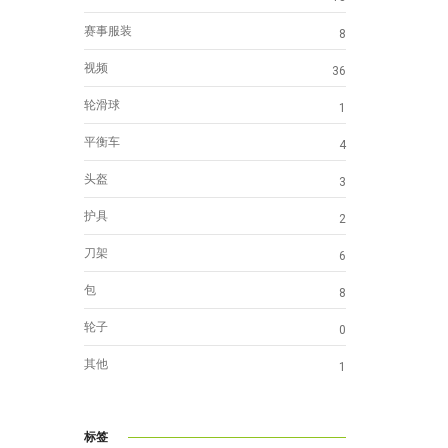
赛事服装
8
视频
36
轮滑球
1
平衡车
4
头盔
3
护具
2
刀架
6
包
8
轮子
0
其他
1
。
标签