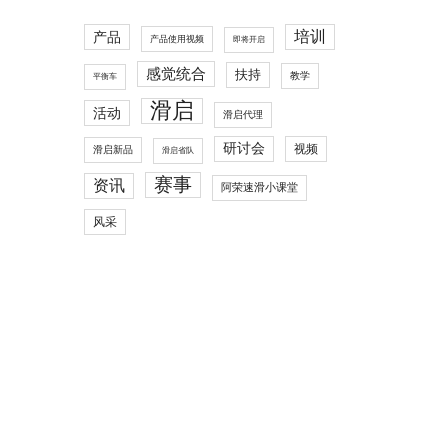
培训
产品
产品使用视频
即将开启
感觉统合
扶持
教学
平衡车
滑启
活动
滑启代理
研讨会
视频
滑启新品
滑启省队
赛事
资讯
阿荣速滑小课堂
风采