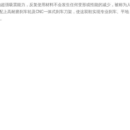
的超强吸震能力，反复使用材料不会发生任何变形或性能的减少，被称为
搭配上高耐磨刹车轮及CNC一体式刹车刀架，使这双鞋实现专业刹车、平地
同。