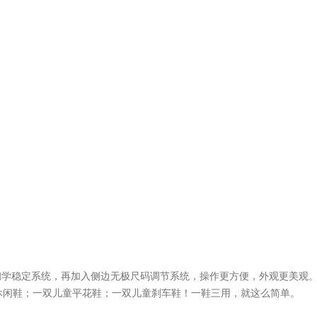
初学稳定系统，再加入侧边无极尺码调节系统，操作更方便，外观更美观
休闲鞋；一双儿童平花鞋；一双儿童刹车鞋！一鞋三用，就这么简单。