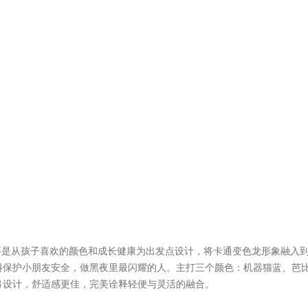
要是从孩子喜欢的颜色和成长健康为出发点设计，将卡通变色龙形象融入
料保护小朋友安全，做黑夜里最闪耀的人。主打三个颜色：机器猫蓝、芭
弓设计，舒适感更佳，完美诠释轻便与灵活的融合。