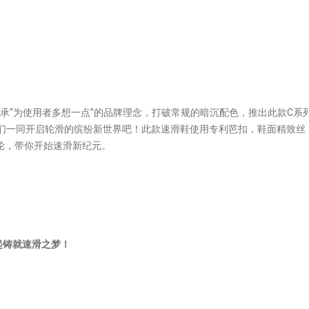
承“为使用者多想一点”的品牌理念，打破常规的暗沉配色，推出此款C系
与我们一同开启轮滑的缤纷新世界吧！此款速滑鞋使用专利芭扣，鞋面精致丝
滑轮，带你开始速滑新纪元。
起铸就速滑之梦！