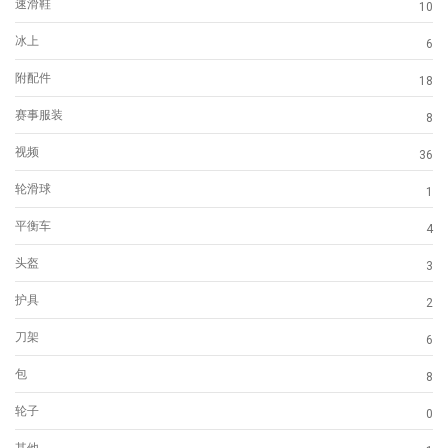
速滑鞋
10
冰上
6
附配件
18
赛事服装
8
视频
36
轮滑球
1
平衡车
4
头盔
3
护具
2
刀架
6
包
8
轮子
0
其他