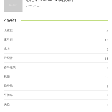
冠军分享 | Joey Mantia 小建议系列 Ⅰ
2021-01-25
产品系列
儿童鞋
5
速滑鞋
10
冰上
6
附配件
18
赛事服装
8
视频
36
轮滑球
1
平衡车
4
头盔
3