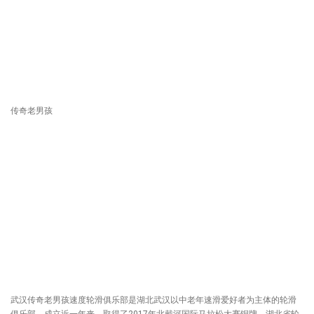
传奇老男孩
武汉传奇老男孩速度轮滑俱乐部是湖北武汉以中老年速滑爱好者为主体的轮滑
俱乐部。成立近一年来，取得了2017年北戴河国际马拉松大赛铜牌、湖北省轮