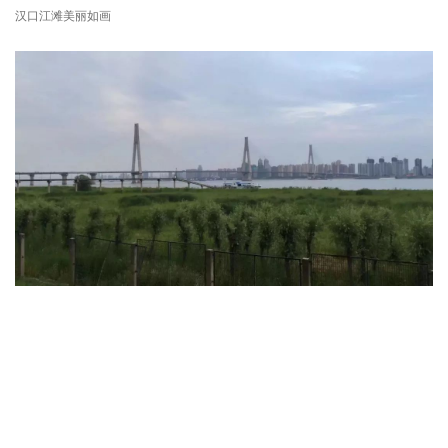
汉口江滩美丽如画