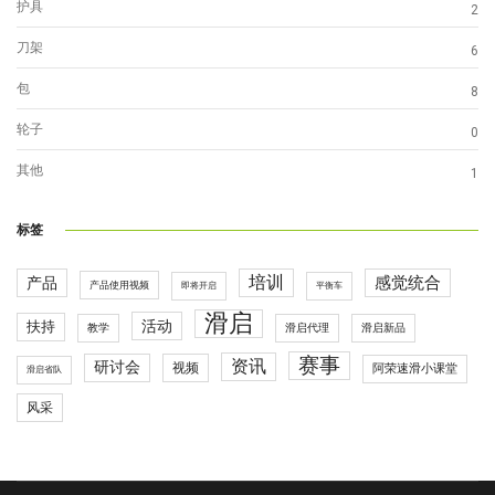
护具
2
刀架
6
包
8
轮子
0
其他
1
标签
培训
感觉统合
产品
产品使用视频
即将开启
平衡车
滑启
活动
扶持
滑启代理
教学
滑启新品
赛事
资讯
研讨会
视频
阿荣速滑小课堂
滑启省队
风采