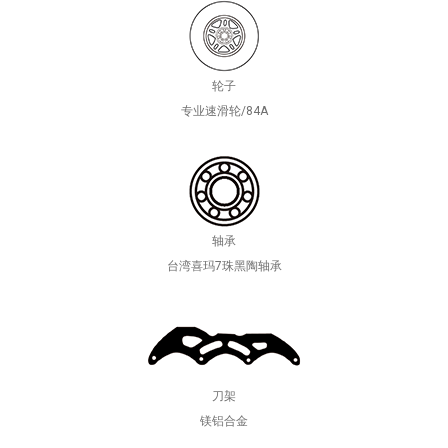
轮子
专业速滑轮/84A
轴承
台湾喜玛7珠黑陶轴承
刀架
镁铝合金