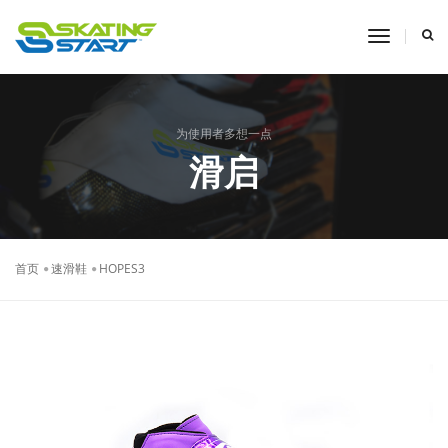
toggle
navigati
为使用者多想一点
滑启
首页
速滑鞋
HOPES3