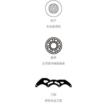
轮子
专业速滑轮
轴承
台湾喜玛钢珠轴承
刀架
镁铝合金刀架