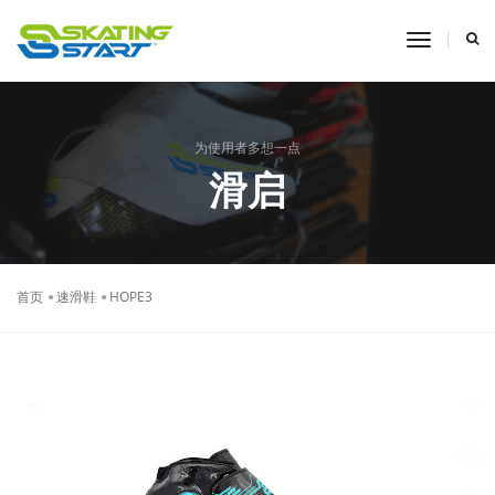
toggle
navigati
为使用者多想一点
滑启
首页
速滑鞋
HOPE3