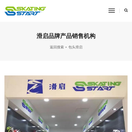
toggle
navigati
滑启品牌产品销售机构
返回搜索
包头滑启