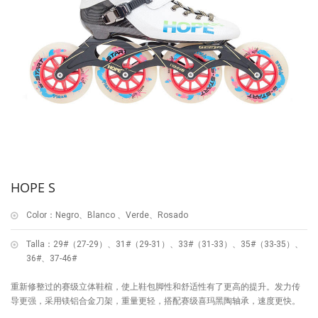
HOPE S
Color：Negro、Blanco 、Verde、Rosado
Talla：29#（27-29）、31#（29-31）、33#（31-33）、35#（33-35）、
36#、37-46#
重新修整过的赛级立体鞋楦，使上鞋包脚性和舒适性有了更高的提升。发力传
导更强，采用镁铝合金刀架，重量更轻，搭配赛级喜玛黑陶轴承，速度更快。