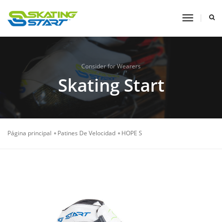
toggle
navigati
Consider for Wearers
Skating Start
Página principal
Patines De Velocidad
HOPE S