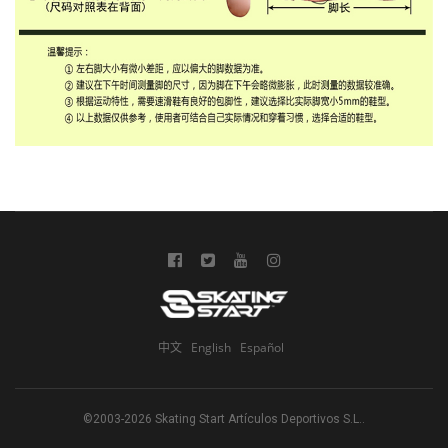
中文
English
Español
©2003-2026 Skating Start Artículos Deportivos S.L..